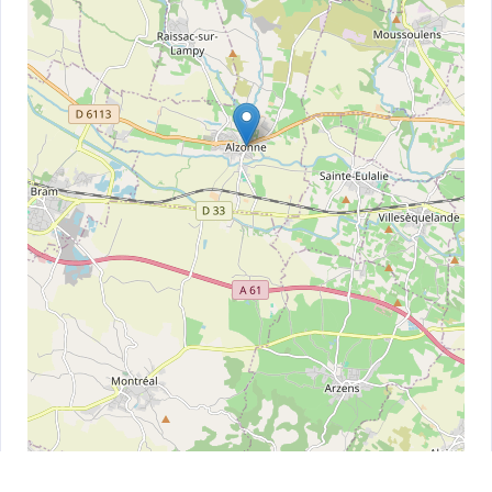
Leaflet
| ©
OpenStreetMap
contributors