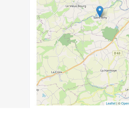
Leaflet
| ©
Open