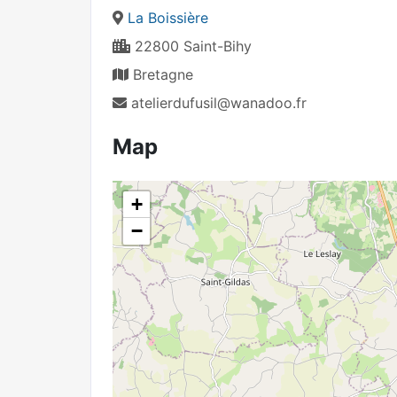
La Boissière
22800 Saint-Bihy
Bretagne
atelierdufusil@wanadoo.fr
Map
+
−