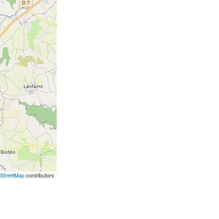
StreetMap
contributors