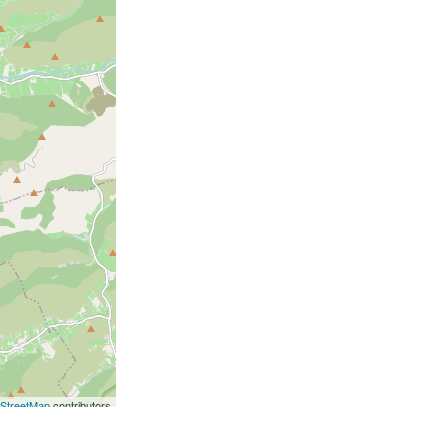
StreetMap
contributors