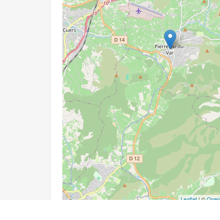
Leaflet
| ©
Open