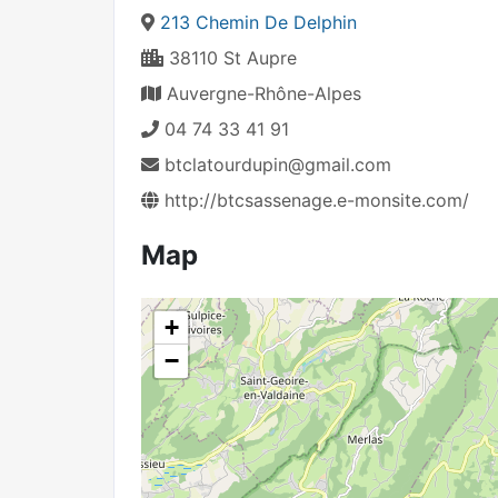
213 Chemin De Delphin
38110 St Aupre
Auvergne-Rhône-Alpes
04 74 33 41 91
btclatourdupin@gmail.com
http://btcsassenage.e-monsite.com/
Map
+
−