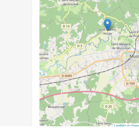
Leaflet
| ©
Open