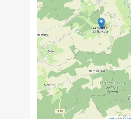
Leaflet
| ©
Open