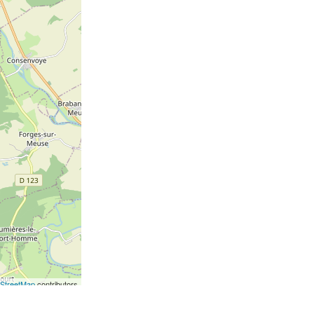
StreetMap
contributors