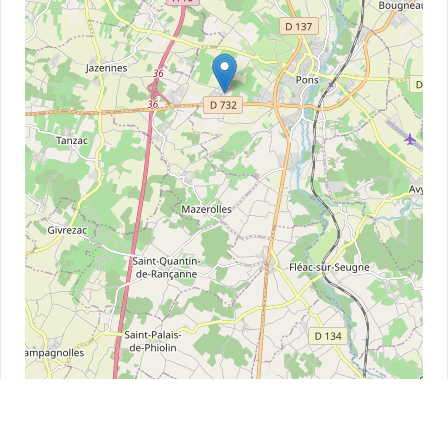
Leaflet
| ©
OpenStreetMap
contributors