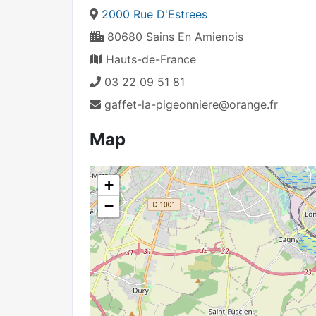
2000 Rue D'Estrees
80680 Sains En Amienois
Hauts-de-France
03 22 09 51 81
gaffet-la-pigeonniere@orange.fr
Map
+
−