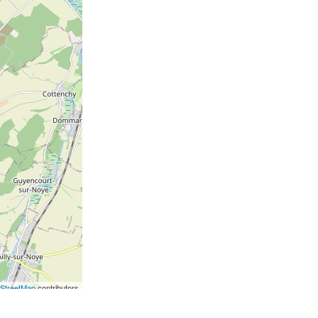
StreetMap
contributors