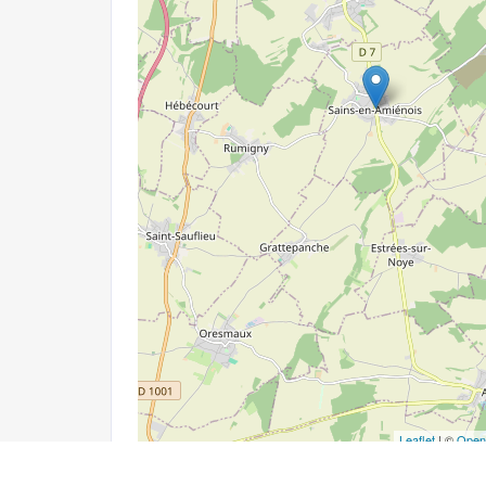
Leaflet
| ©
Open