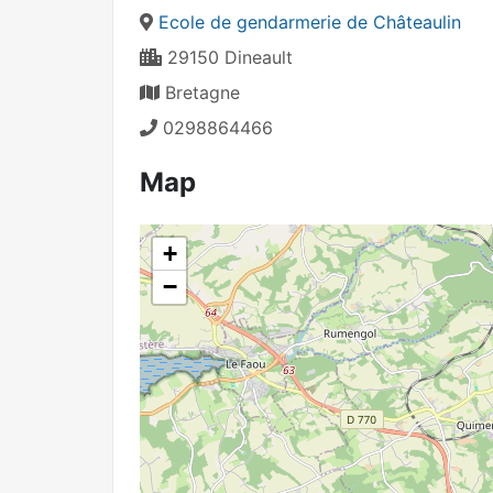
Ecole de gendarmerie de Châteaulin
29150 Dineault
Bretagne
0298864466
Map
+
−