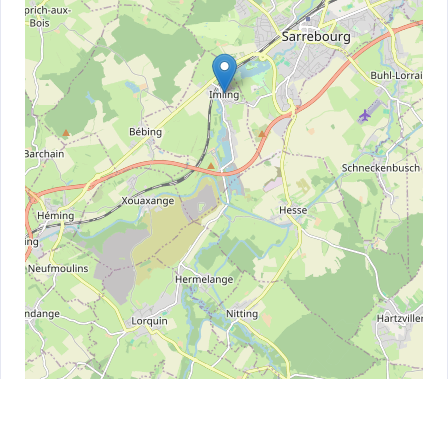
Leaflet
| ©
OpenStreetMap
contributors