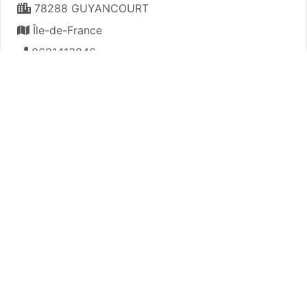
78288 GUYANCOURT
Île-de-France
0681413846
Map