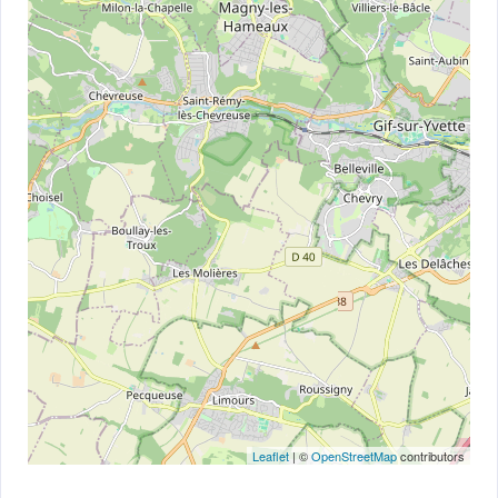
Leaflet
| ©
OpenStreetMap
contributors