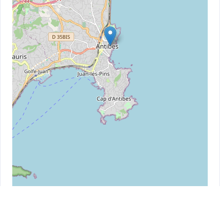
Leaflet
| ©
OpenStreetMap
contributors