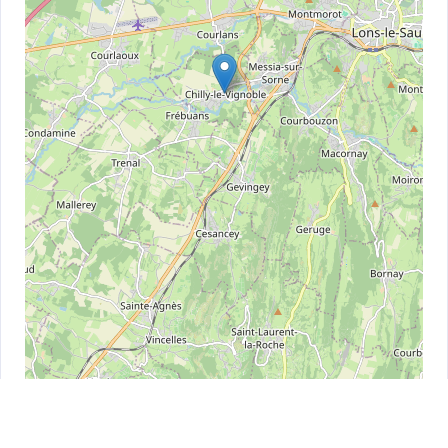
Leaflet
| ©
OpenStreetMap
contributors