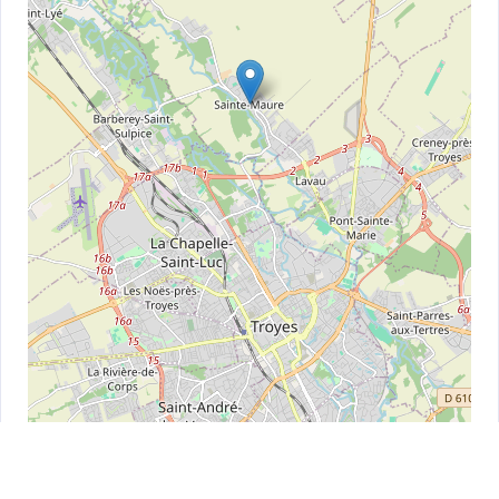
Leaflet
| ©
OpenStreetMap
contributors