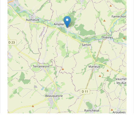
Leaflet
| ©
OpenStreetMap
contributors