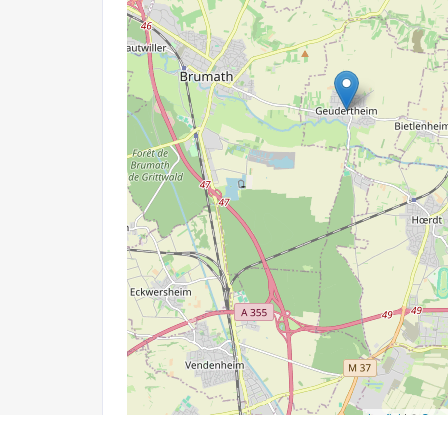
Leaflet
| ©
Open