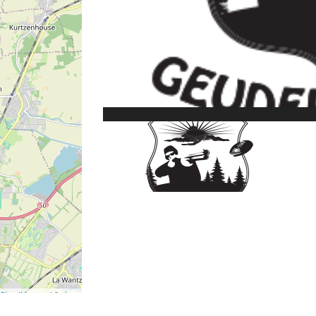
StreetMap
contributors