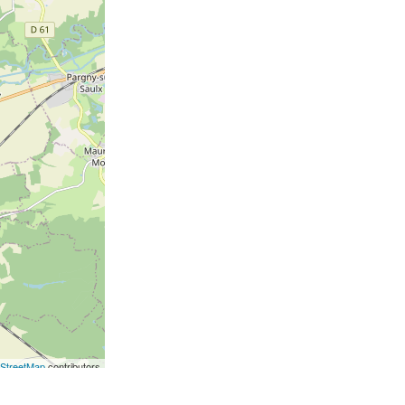
StreetMap
contributors