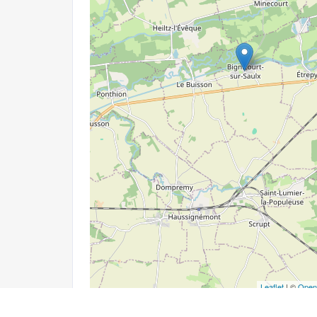
Leaflet
| ©
Open